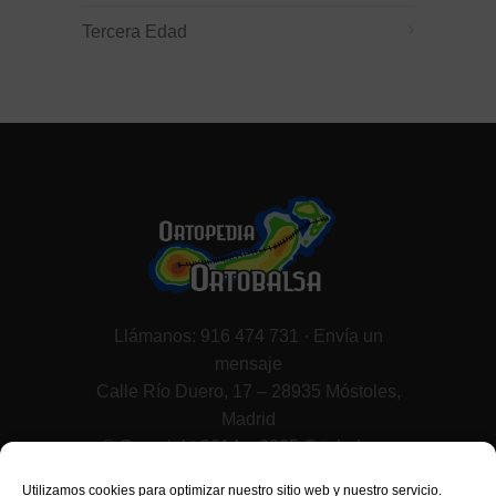
Tercera Edad
Llámanos: 916 474 731 ·
Envía un
mensaje
Calle Río Duero, 17 – 28935 Móstoles,
Madrid
© Copyright 2014 – 2025 Ortobalsa –
Todos los derechos reservados.
Utilizamos cookies para optimizar nuestro sitio web y nuestro servicio.